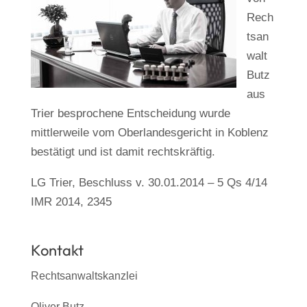
Rech
tsan
walt
Butz
aus
Trier besprochene Entscheidung wurde
mittlerweile vom Oberlandesgericht in Koblenz
bestätigt und ist damit rechtskräftig.
LG Trier, Beschluss v. 30.01.2014 – 5 Qs 4/14
IMR 2014, 2345
Kontakt
Rechtsanwaltskanzlei
Oliver Butz